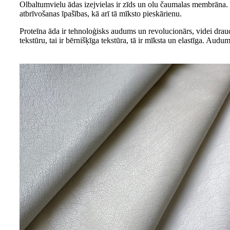
Olbaltumvielu ādas izejvielas ir zīds un olu čaumalas membrāna.
atbrīvošanas īpašības, kā arī tā mīksto pieskārienu.
Proteīna āda ir tehnoloģisks audums un revolucionārs, videi draud
tekstūru, tai ir bērnišķīga tekstūra, tā ir mīksta un elastīga. Audu