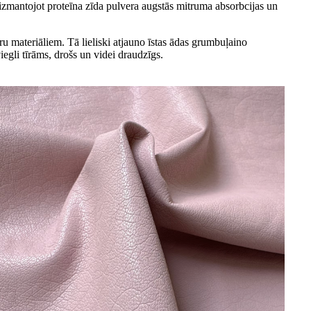
izmantojot proteīna zīda pulvera augstās mitruma absorbcijas un
u materiāliem. Tā lieliski atjauno īstas ādas grumbuļaino
viegli tīrāms, drošs un videi draudzīgs.