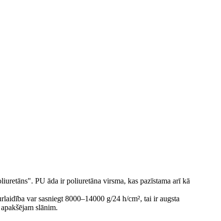
liuretāns". PU āda ir poliuretāna virsma, kas pazīstama arī kā
caurlaidība var sasniegt 8000–14000 g/24 h/cm², tai ir augsta
n apakšējam slānim.