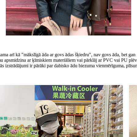
ama arī kā "mākslīgā āda ar govs ādas šķiedru", nav govs āda, bet gan g
rsmu apsmidzina ar ķīmiskiem materiāliem vai pārklāj ar PVC vai PU plēv
 Tās izstrādājumi ir pārāki par dabisko ādu biezuma vienmērīguma, plīsu