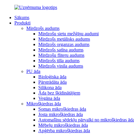
Sākums
Produkti
Mirdzošs audums
Mirdzošu sietu mežģīņu audumi
Mirdzošs metālisks audums
Mirdzošs organzas audums
Mirdzošs satīna audums
Mirdzošu fliteru audums
Mirdzošs tilla audums
Mirdzošs vinila audums
PU āda
Bioloģiska āda
Pārstrādāta āda
Silikona āda
Āda bez šķīdinātājiem
Vegāna āda
Mikrošķiedras āda
Somas mikrošķiedras āda
Josta mikrošķiedras āda
Automašīnu sēdekļu pārvalki no mikrošķiedras ād
Mēbeļu mikrošķiedras āda
Apģērba mikrošķiedras āda