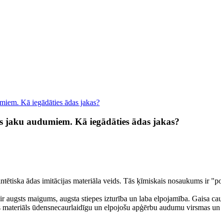
umiem. Kā iegādāties ādas jakas?
as jaku audumiem. Kā iegādāties ādas jakas?
ntētiska ādas imitācijas materiāla veids. Tās ķīmiskais nosaukums ir "po
 tai ir augsts maigums, augsta stiepes izturība un laba elpojamība. Gaisa 
eāls materiāls ūdensnecaurlaidīgu un elpojošu apģērbu audumu virsmas u