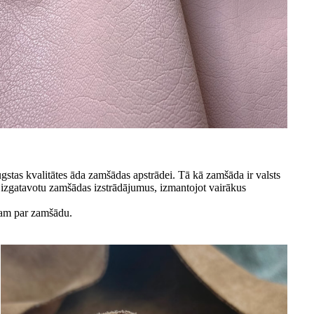
stas kvalitātes āda zamšādas apstrādei. Tā kā zamšāda ir valsts
lai izgatavotu zamšādas izstrādājumus, izmantojot vairākus
ucam par zamšādu.