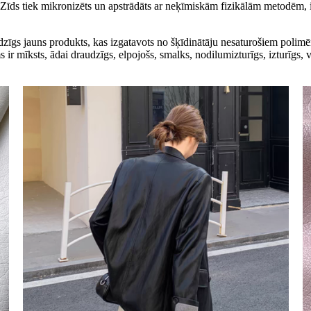
 Zīds tiek mikronizēts un apstrādāts ar neķīmiskām fizikālām metodēm, 
zīgs jauns produkts, kas izgatavots no šķīdinātāju nesaturošiem polimēr
ms ir mīksts, ādai draudzīgs, elpojošs, smalks, nodilumizturīgs, izturīgs, 