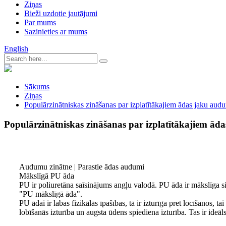
Ziņas
Bieži uzdotie jautājumi
Par mums
Sazinieties ar mums
English
Sākums
Ziņas
Populārzinātniskas zināšanas par izplatītākajiem ādas jaku aud
Populārzinātniskas zināšanas par izplatītākajiem ād
Audumu zinātne | Parastie ādas audumi
Mākslīgā PU āda
PU ir poliuretāna saīsinājums angļu valodā. PU āda ir mākslīga si
"PU mākslīgā āda".
PU ādai ir labas fizikālās īpašības, tā ir izturīga pret locīšanos,
lobīšanās izturība un augsta ūdens spiediena izturība. Tas ir id