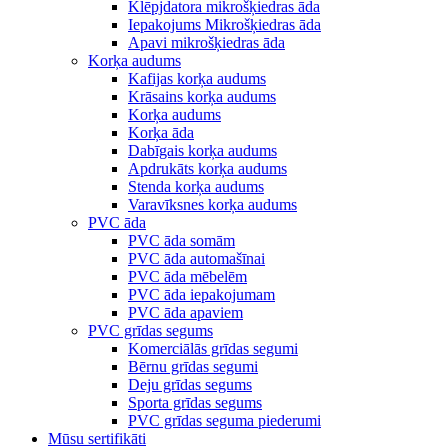
Klēpjdatora mikrošķiedras āda
Iepakojums Mikrošķiedras āda
Apavi mikrošķiedras āda
Korķa audums
Kafijas korķa audums
Krāsains korķa audums
Korķa audums
Korķa āda
Dabīgais korķa audums
Apdrukāts korķa audums
Stenda korķa audums
Varavīksnes korķa audums
PVC āda
PVC āda somām
PVC āda automašīnai
PVC āda mēbelēm
PVC āda iepakojumam
PVC āda apaviem
PVC grīdas segums
Komerciālās grīdas segumi
Bērnu grīdas segumi
Deju grīdas segums
Sporta grīdas segums
PVC grīdas seguma piederumi
Mūsu sertifikāti