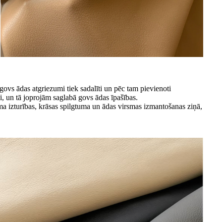
ovs ādas atgriezumi tiek sadalīti un pēc tam pievienoti
i, un tā joprojām saglabā govs ādas īpašības.
ma izturības, krāsas spilgtuma un ādas virsmas izmantošanas ziņā,