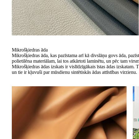
Mikrošķiedras āda
Mikrošķiedras āda, kas pazīstama arī kā divslāņu govs āda, pazīst
polietilēna materiālam, lai tos atkārtoti laminētu, un pēc tam vi
Mikrošķiedras ādas izskats ir vislīdzīgākais īstas ādas izskatam.
un tie ir kļuvuši par mūsdienu sintētiskās ādas attīstības virzienu.