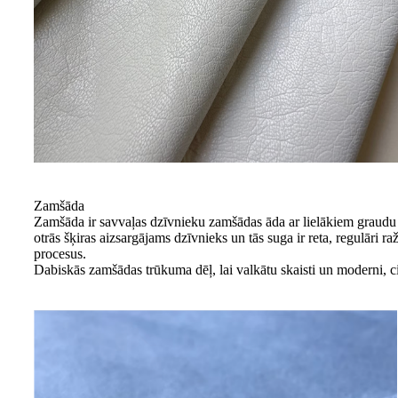
Zamšāda
Zamšāda ir savvaļas dzīvnieku zamšādas āda ar lielākiem graudu 
otrās šķiras aizsargājams dzīvnieks un tās suga ir reta, regulāri r
procesus.
Dabiskās zamšādas trūkuma dēļ, lai valkātu skaisti un moderni, 