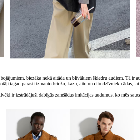
bojājumiem, biezāka nekā aitāda un blīvākiem šķiedru audiem. Tā ir aug
ažotāji tagad parasti izmanto briežu, kazu, aitu un citu dzīvnieku ādas, 
cilvēki ir izstrādājuši dabīgās zamšādas imitācijas audumus, ko mēs sa